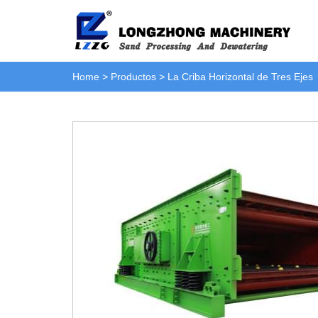
Home
>
Productos
>
La Criba Horizontal de Tres Ejes