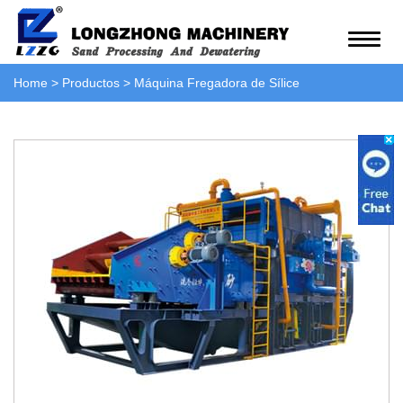
Home
>
Productos
>
Máquina Fregadora de Sílice