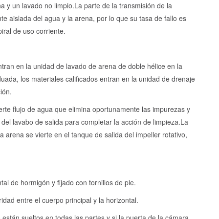
na y un lavado no limpio.
La parte de la transmisión de la
 aislada del agua y la arena, por lo que su tasa de fallo es
iral de uso corriente.
 entran en la unidad de lavado de arena de doble hélice en la
uada, los materiales calificados entran en la unidad de drenaje
ión.
te flujo de agua que elimina oportunamente las impurezas y
del lavabo de salida para completar la acción de limpieza.
La
la arena se vierte en el tanque de salida del impeller rotativo,
l de hormigón y fijado con tornillos de pie.
dad entre el cuerpo principal y la horizontal.
s están sueltos en todas las partes y si la puerta de la cámara