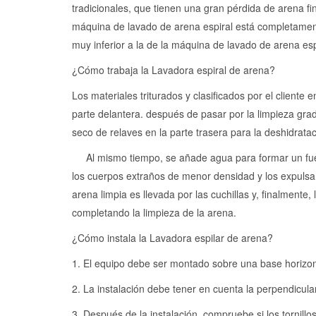
tradicionales, que tienen una gran pérdida de arena fi
máquina de lavado de arena espiral está completamente
muy inferior a la de la máquina de lavado de arena esp
¿Cómo trabaja la Lavadora espiral de arena?
Los materiales triturados y clasificados por el cliente
parte delantera. después de pasar por la limpieza grad
seco de relaves en la parte trasera para la deshidratac
Al mismo tiempo, se añade agua para formar un fuer
los cuerpos extraños de menor densidad y los expulsa 
arena limpia es llevada por las cuchillas y, finalmente, 
completando la limpieza de la arena.
¿Cómo instala la Lavadora espilar de arena?
1. El equipo debe ser montado sobre una base horizonta
2. La instalación debe tener en cuenta la perpendiculari
3. Después de la instalación, compruebe si los tornillo