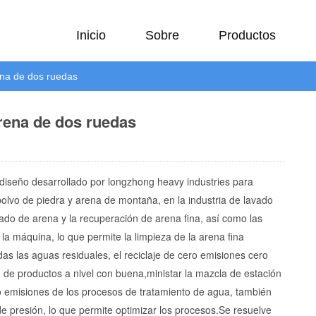
Inicio
Sobre
Productos
ena de dos ruedas
rena de dos ruedas
iseño desarrollado por longzhong heavy industries para
polvo de piedra y arena de montaña, en la industria de lavado
ado de arena y la recuperación de arena fina, así como las
a máquina, lo que permite la limpieza de la arena fina
as las aguas residuales, el reciclaje de cero emisiones cero
n de productos a nivel con buena,ministar la mazcla de estación
o emisiones de los procesos de tratamiento de agua, también
 de presión, lo que permite optimizar los procesos.Se resuelve